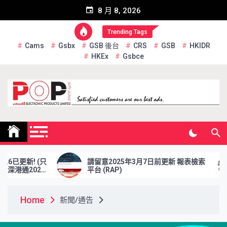
Skip
8 月 8, 2026
to
content
Trending Tags
Cams
Gsbx
GSB 後台
CRS
GSB
HKIDR
HKEx
Gsbce
Pop Electronic Products
Limited
(只
請留意2025年3月7日前更新 報表檢索
於2
26
平台 (RAP)
資格
Home
新聞/通告