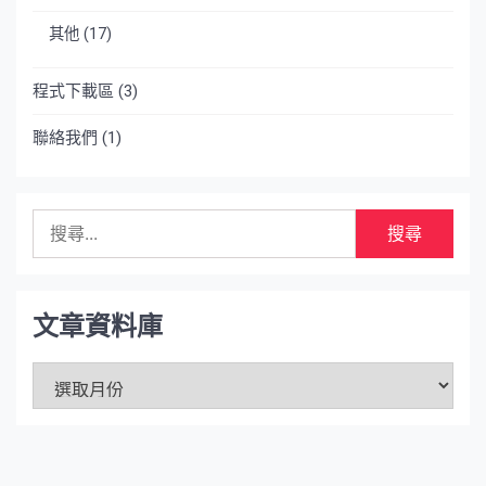
其他
(17)
程式下載區
(3)
聯絡我們
(1)
搜
尋
關
鍵
字:
文章資料庫
文
章
資
料
庫