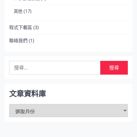
其他
(17)
程式下載區
(3)
聯絡我們
(1)
搜
尋
關
鍵
字:
文章資料庫
文
章
資
料
庫