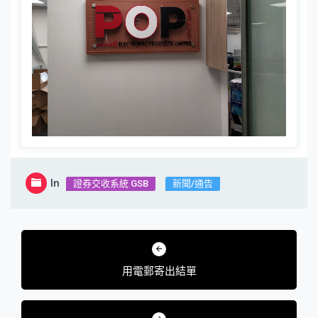
In
證券交收系統 GSB
新聞/通告
文
章
用電郵寄出結單
導
覽