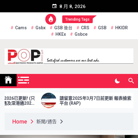
Skip
8 月 8, 2026
to
content
Trending Tags
Cams
Gsbx
GSB 後台
CRS
GSB
HKIDR
HKEx
Gsbce
Pop Electronic Products
Limited
新! (只
請留意2025年3月7日前更新 報表檢索
2026
平台 (RAP)
Home
新聞/通告