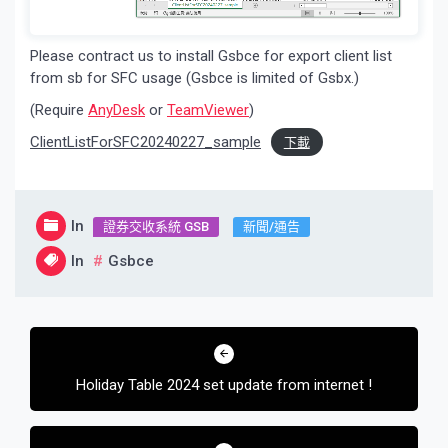
Please contract us to install Gsbce for export client list
from sb for SFC usage (Gsbce is limited of Gsbx.)
(Require
AnyDesk
or
TeamViewer
)
ClientListForSFC20240227_sample
下載
In
證券交收系統 GSB
新聞/通告
In
Gsbce
文
章
Holiday Table 2024 set update from internet !
導
覽