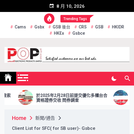
Skip
8 月 10, 2026
to
content
Trending Tags
Cams
Gsbx
GSB 後台
CRS
GSB
HKIDR
HKEx
Gsbce
Pop Electronic Products
Limited
於2025年2月28日前提交優化多櫃台合
於2024年
資格證券交收 問券調查
台 (RAP
Home
新聞/通告
Client List for SFC( for SB user)- Gsbce