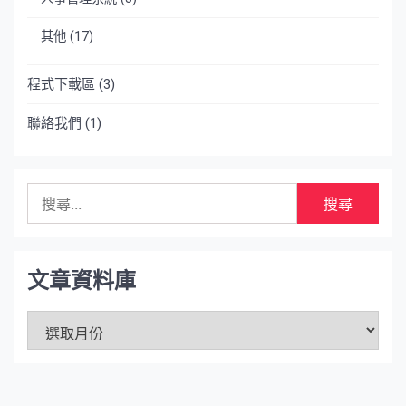
其他
(17)
程式下載區
(3)
聯絡我們
(1)
搜
尋
關
鍵
字:
文章資料庫
文
章
資
料
庫