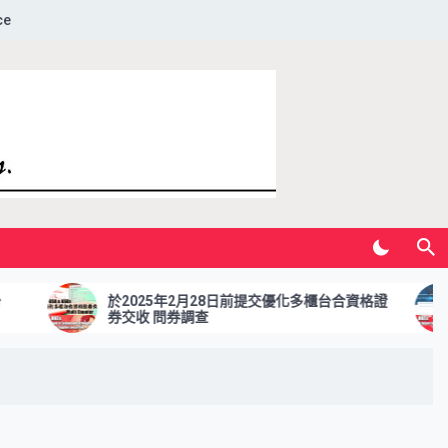
ce
於2025年2月28日前提交優化多櫃台合資格證
於2024年1
券交收 問券調查
更新的調查