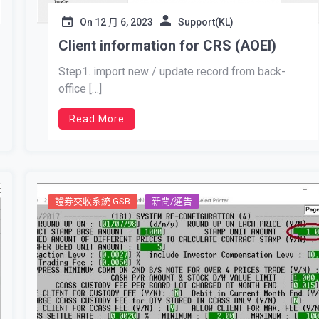
On
12 月 6, 2023
Support(KL)
Client information for CRS (AOEI)
Step1. import new / update record from back-
office […]
Read More
證券交收系統 GSB
新聞/通告