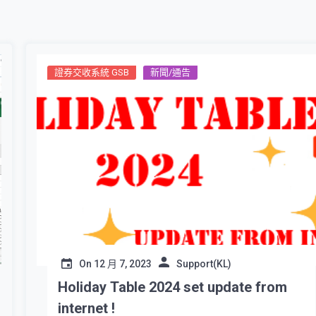
證券交收系統 GSB
新聞/通告
On
12 月 7, 2023
Support(KL)
Holiday Table 2024 set update from
internet !