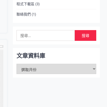
程式下載區
(3)
聯絡我們
(1)
搜
尋
關
鍵
字:
文章資料庫
文
章
資
料
庫