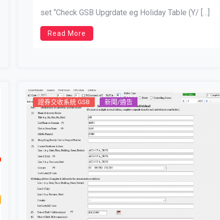
set “Check GSB Upgrdate eg Holiday Table (Y/ […]
Read More
證券交收系統 GSB
新聞/通告