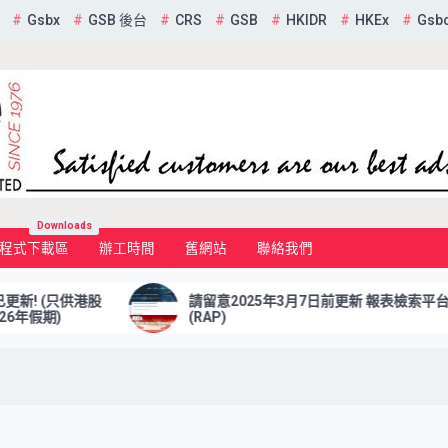
Gsbx
GSB 後台
CRS
GSB
HKIDR
HKEx
Gsb
mited
Downloads
程式下載區
辦工時間
舊網站
聯絡我們
請留意2025年3月7日前更新 報表檢索平台
(RAP)