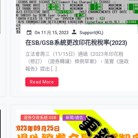
On
11 月 15, 2023
Support(KL)
在SB/GSB系統更改印花稅稅率(2023)
立法會周三（11/15日）通過《2023年印花稅
（修訂）（證券轉讓）條例草案》，落實《施政
報告》提出 […]
Read More
證券交收系統 GSB
新聞/通告