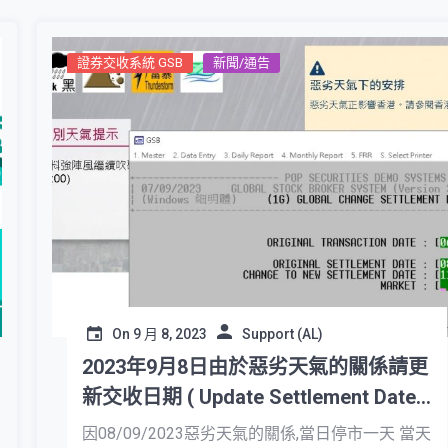
證券交收系統 GSB
新聞/通告
On
9 月 8, 2023
Support (AL)
2023年9月8日由於惡劣天氣的關係請更
新交收日期 ( Update Settlement Date
due to Severe Weather)
因08/09/2023惡劣天氣的關係,當日停市一天 當天