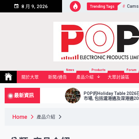
Skip
Cams
8 月 9, 2026
Trending Tags
to
content
Pop Electronic Products Li
News
Products
Forum
關於大眾
新聞/通告
產品介紹
大眾討論區
POP的Holiday Table 2026已更新! (只供港股
最新資訊
市場, 包括滬港通及深港通2026年假期)
Home
產品介紹