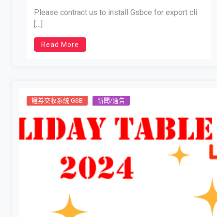
Please contract us to install Gsbce for export cli
[…]
Read More
證券交收系統 GSB
新聞/通告