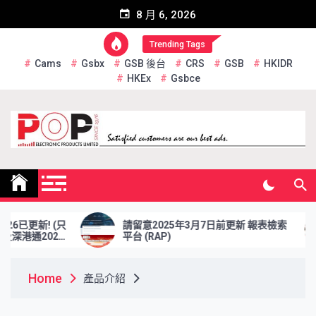
Skip
8 月 6, 2026
to
content
Trending Tags
Cams
Gsbx
GSB 後台
CRS
GSB
HKIDR
HKEx
Gsbce
Pop Electronic Products
Limited
6已更新! (只
請留意2025年3月7日前更新 報表檢索
通2026
平台 (RAP)
Home
產品介紹