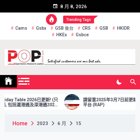
Skip
8 月 8, 2026
to
content
Trending Tags
Cams
Gsbx
GSB 後台
CRS
GSB
HKIDR
HKEx
Gsbce
Pop Electronic Products
Limited
day Table 2026已更新! (只
請留意2025年3月7日前更新 報
 包括滬港通及深港通2026
平台 (RAP)
Home
2023
6 月
15