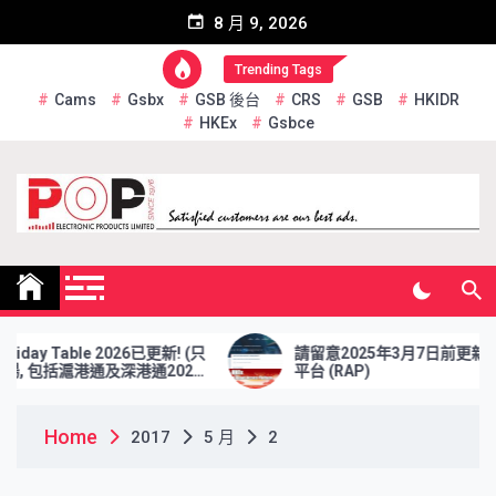
Skip
8 月 9, 2026
to
content
Trending Tags
Cams
Gsbx
GSB 後台
CRS
GSB
HKIDR
HKEx
Gsbce
Pop Electronic Products
Limited
day Table 2026已更新! (只
請留意2025年3月7日前更新 報
, 包括滬港通及深港通2026
平台 (RAP)
Home
2017
5 月
2