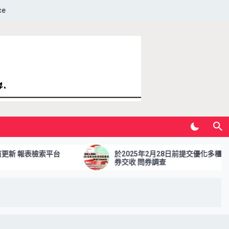
ce
台
於2025年2月28日前提交優化多櫃台合資格證
券交收 問券調查