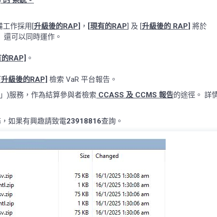
) 的 系統。
工作採用[
升級後的RAP
]
，
[
現有的RAP
] 及 [
升級後的 RAP
]
將於
（星期五）還可以同時運作。
的RAP]
。
[
升級後的RAP]
檢索 VaR 平台報告。
」)服務，作為結算參與者檢索
CCASS 及 CCMS 報告
的途徑。 詳
，如果有興趣請致電
23918816
查詢。