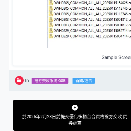
Sample Scree
In
證券交收系統 GSB
新聞/通告
文
章
於2025年2月28日前提交優化多櫃台合資格證券交收 問
導
券調查
覽