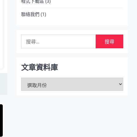
程式下載區
(3)
聯絡我們
(1)
搜
尋
關
鍵
字:
文章資料庫
文
章
資
料
庫