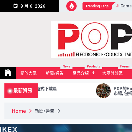
Skip
Cams
8 月 6, 2026
Trending Tags
to
content
Pop Electronic Products Li
News
Products
Forum
關於大眾
新聞/通告
產品介紹
大眾討論區
Area 程式下載區
POP的Holiday Table 2
最新資訊
市場, 包括滬港通及深港通2
Home
新聞/通告