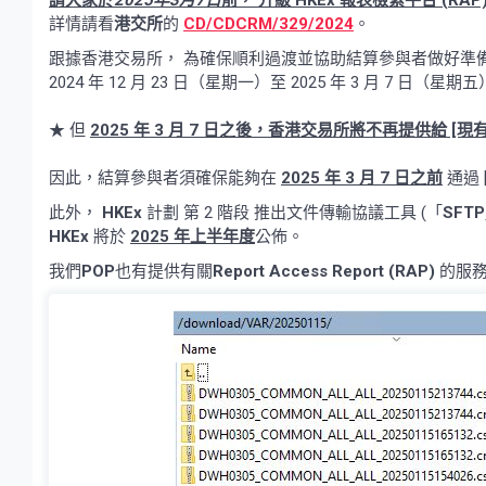
請大家於
2025年3月7日
前， 升級 HKEx 報表檢索平台 (RAP
詳情請看
港交所
的
CD/CDCRM/329/2024
。
跟據香港交易所， 為確保順利過渡並協助結算參與者做好準備
2024 年 12 月 23 日（星期一）至 2025 年 3 月 7 日
★ 但
2025 年 3 月 7 日之後，香港交易所將不再提供給 [現有
因此，結算參與者須確保能夠在
2025 年 3 月 7 日之前
通過 
此外，
HKEx
計劃 第 2 階段 推出文件傳輸協議工具 (「
SFTP
HKEx
將於
2025 年上半年度
公佈。
我們
POP
也有提供有關
Report Access Report (RAP)
的服務