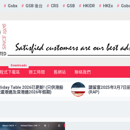
Gsbx
GSB 後台
CRS
GSB
HKIDR
HKEx
Gsb
mited
Downloads
程式下載區
辦工時間
舊網站
聯絡我們
026已更新! (只供港股
請留意2025年3月7日前更新 報表檢索平
026年假期)
(RAP)